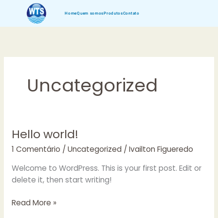
Ir
Home
Quem somos
Produtos
Contato
para
o
conteúdo
Uncategorized
Hello world!
Hello
world!
1 Comentário
/
Uncategorized
/
Ivailton Figueredo
Welcome to WordPress. This is your first post. Edit or
delete it, then start writing!
Read More »