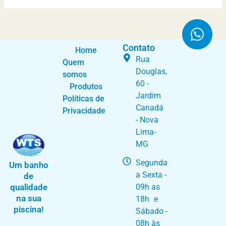
W
Contato
Home
Rua
h
Quem
Douglas,
somos
a
60 -
Produtos
t
Jardim
Políticas de
s
Canadá
Privacidade
- Nova
a
Lima-
p
MG
p
Segunda
Um banho
a Sexta -
de
qualidade
09h as
na sua
18h e
piscina!
Sábado -
08h às